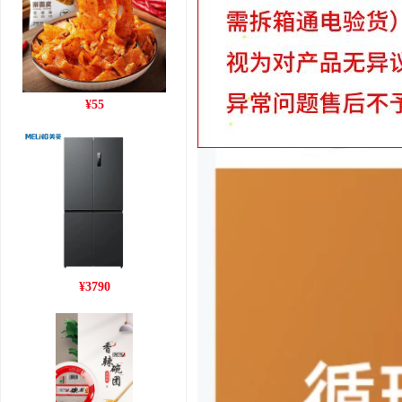
岐山擀面皮【西域美
¥
55
农]300g/袋宽面凉皮红油泼
辣子速食真空包装陕西特产
J-美菱【离子净】420升十
¥
3790
字对开门四开门冰箱一级
节能 双变频双循环风冷无
霜电冰箱BCD-
420WP9CJC银灰色