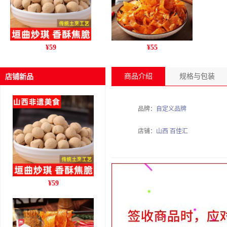
晋南炒琪【胃你好]308g/袋
岐山擀面皮【西域美
J
¥
59
¥
55
漪海源 琪子豆 健康即食香
农]300g/袋宽面凉皮红油泼
字
脆零食山西运城特产
辣子速食真空包装陕西特产
节
商品介绍
规格与包装
店铺新品
品牌：
自定义品牌
店铺：
山西 百佳汇
晋南炒琪【胃你好]308g/袋
¥
59
漪海源 琪子豆 健康即食香
脆零食山西运城特产