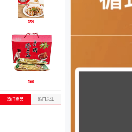
柳林沟门前碗团
¥
59
手擀豌豆面
¥
60
热门商品
热门关注