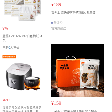
¥
189
雷允上灵芝破壁孢子粉50g礼盒装
0
条评价
¥
79
官方旗舰店
蓝漂 LZXH-37737白色抽纸54
包
已有
0
人评价
¥
699
¥
159
苏泊尔电饭煲家用智能预约多
一朵燕 七珍菌汤包干货礼盒 540克