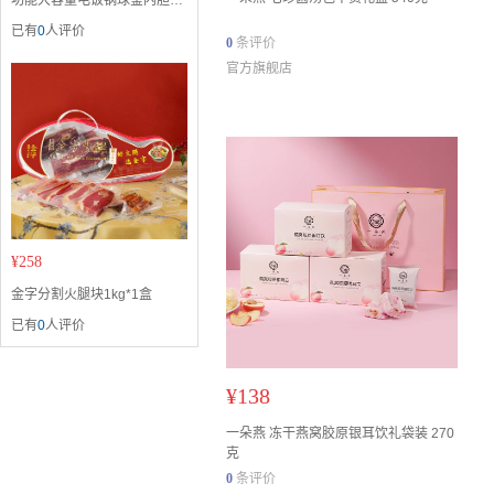
功能大容量电饭锅球釜内胆
SF40FC577
已有
0
人评价
0
条评价
官方旗舰店
¥
258
金字分割火腿块1kg*1盒
已有
0
人评价
¥
138
一朵燕 冻干燕窝胶原银耳饮礼袋装 270
克
0
条评价