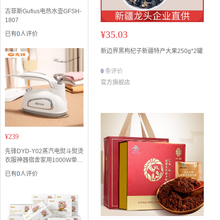
古菲斯Gufius电热水壶GFSH-
1807
¥
35.03
已有
0
人评价
新边界黑枸杞子新疆特产大果250g*2罐
0
条评价
官方旗舰店
¥
239
先锋DYD-Y02蒸汽电熨斗熨烫
衣服神器宿舍家用1000W单档
开电熨斗
已有
0
人评价