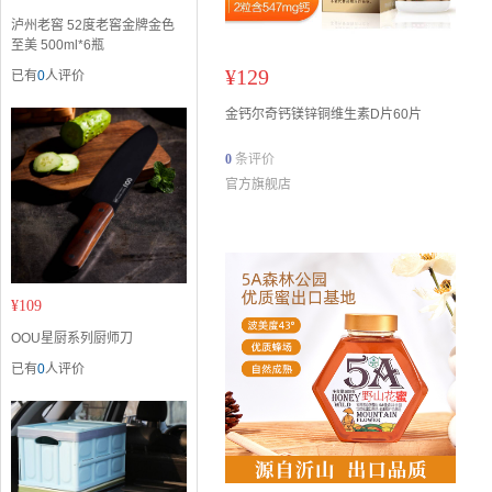
泸州老窖 52度老窖金牌金色
至美 500ml*6瓶
¥
129
已有
0
人评价
金钙尔奇钙镁锌铜维生素D片60片
0
条评价
官方旗舰店
¥
109
OOU星厨系列厨师刀
已有
0
人评价