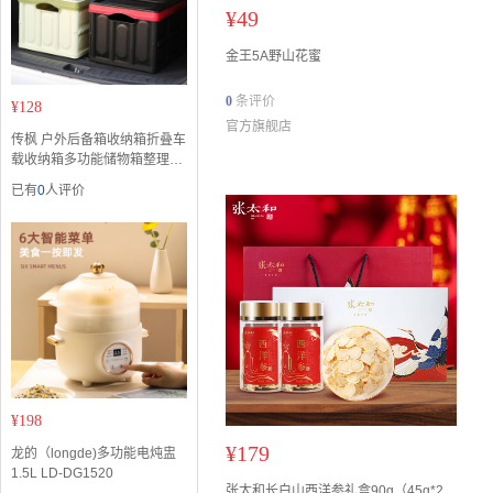
¥
49
金王5A野山花蜜
0
条评价
¥
128
官方旗舰店
传枫 户外后备箱收纳箱折叠车
载收纳箱多功能储物箱整理箱
CF-2038
已有
0
人评价
¥
198
¥
179
龙的（longde)多功能电炖盅
1.5L LD-DG1520
张太和长白山西洋参礼盒90g（45g*2