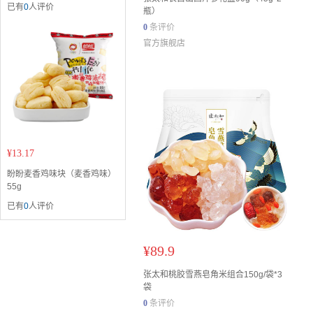
已有
0
人评价
瓶）
0
条评价
官方旗舰店
¥
13.17
盼盼麦香鸡味块（麦香鸡味）
55g
已有
0
人评价
¥
89.9
张太和桃胶雪燕皂角米组合150g/袋*3
袋
0
条评价