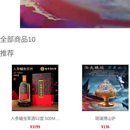
全部商品10
推荐
人参蛹虫草酒52度 500ML*4瓶/箱
琉璃博山炉
¥
1199
¥
136