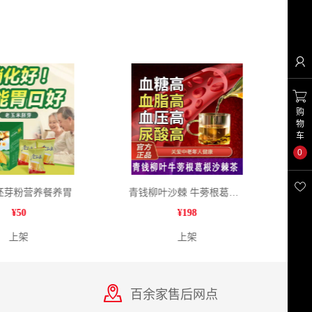


购
物
车
0

芽粉营养餐养胃
青钱柳叶沙棘 牛蒡根葛根 固体饮料
¥
50
¥
198
上架
上架
百余家售后网点