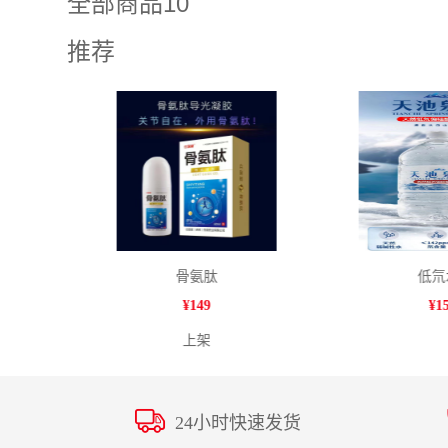
全部商品10
推荐
无残留含硒鸡蛋硒含100克30枚净含量
骨氨肽
低氘
¥
149
¥
15
上架
24小时快速发货