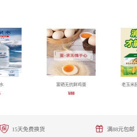
水
富硒无抗鲜鸡蛋
老玉米胚
¥
88
15天免费换货
满88元包邮