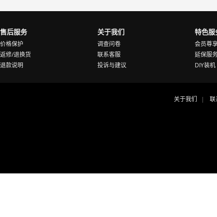
售后服务
关于我们
特色服
价格保护
调查问卷
会员尊
返修/退换货
联系客服
延保服
退款说明
投诉与建议
DIY装机
关于我们
联
|