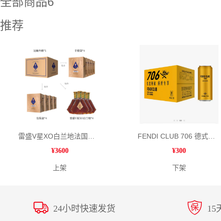
全部商品6
推荐
雷盛V星XO白兰地法国洋酒（1箱4瓶）
FENDI CLUB 706 德式精酿啤酒烧烤专享（1箱12瓶）
¥
3600
¥
300
上架
下架
24小时快速发货
1