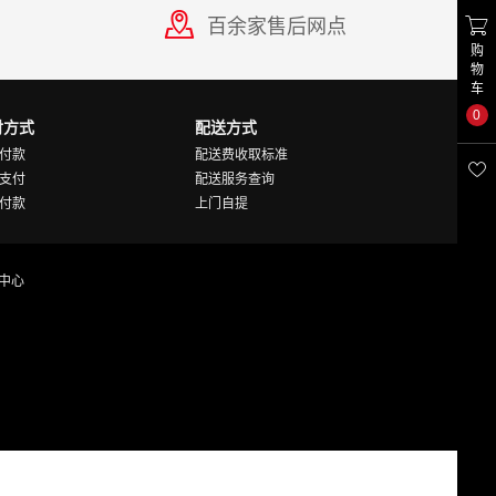
百余家售后网点

购
物
车
0
付方式
配送方式
付款
配送费收取标准

支付
配送服务查询
付款
上门自提
中心