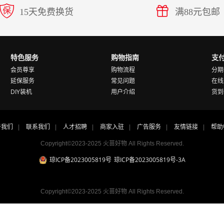
15天免费换货
满88元包邮
特色服务
购物指南
支
会员尊享
购物流程
分期
延保服务
常见问题
在线
DIY装机
用户介绍
货到
于我们
联系我们
人才招聘
商家入驻
广告服务
友情链接
帮助
|
|
|
|
|
|
Copyright©2023-2025 火苗好物 All Rights Reserved.
琼ICP备2023005819号
琼ICP备2023005819号-3A
Copyright©2023-2025 火苗好物 All Rights Reserved.