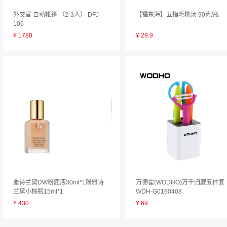
外交官 自动帐篷 （2-3人） DFJ-
【福东海】五指毛桃汤 90克/瓶
106
¥
1780
¥
29.9
雅诗兰黛DW粉底液30ml*1赠雅诗
万德霍(WODHO)万千归藏五件套
兰黛小棕瓶15ml*1
WDH-G0190408
¥
430
¥
69