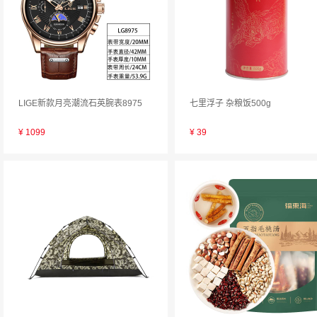
LIGE新款月亮潮流石英腕表8975
七里浮子 杂粮饭500g
¥
1099
¥
39