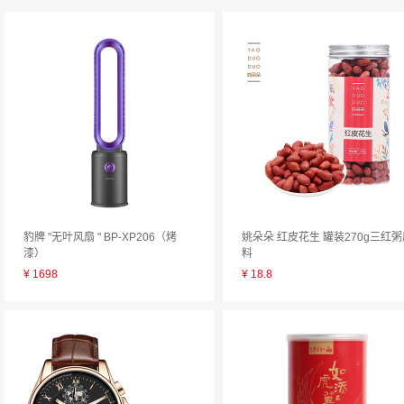
豹牌 "无叶风扇 " BP-XP206（烤
姚朵朵 红皮花生 罐装270g三红粥
漆）
料
¥
1698
¥
18.8