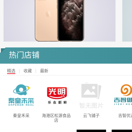
热门店铺
精选
收藏
最新
秦皇禾采
海港区松源食品
云飞铺子
吉智优
店