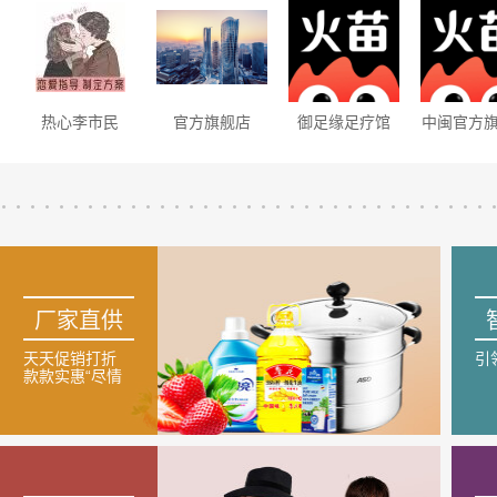
热心李市民
官方旗舰店
御足缘足疗馆
中闽官方
厂家直供
天天促销打折
引
款款实惠“尽情
购”