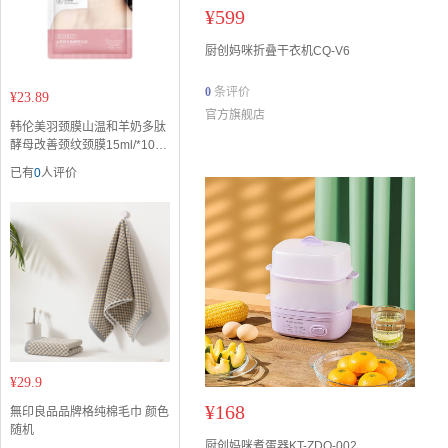
¥
599
厨创妈咪折叠干衣机CQ-V6
0
条评价
¥
23.89
官方旗舰店
韩伦美羽颈膜山温和羊奶多肽
酵母改善颈纹颈膜15ml/*10片
（3盒）
已有
0
人评价
¥
29.9
¥
168
無印良品品牌格纯棉毛巾 颜色
随机
厨创妈咪煮蛋器KT-ZDQ-002