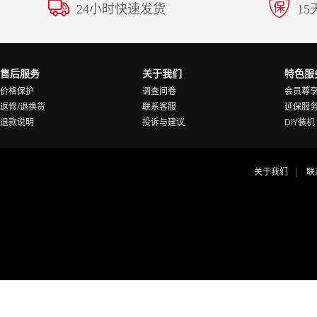
24小时快速发货
1
售后服务
关于我们
特色服
价格保护
调查问卷
会员尊
返修/退换货
联系客服
延保服
退款说明
投诉与建议
DIY装机
关于我们
联
|