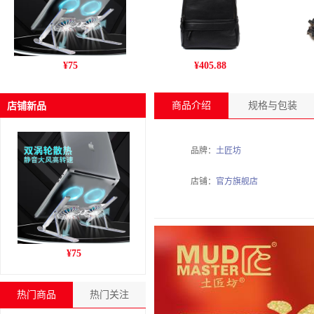
跨境新款C9pro笔记本电脑
丹爵(DANJUE)新款男包 商
姚
¥
75
¥
405.88
支架铝合金折叠风冷散热增
务休闲头层牛皮男士双肩包
干
高收纳支架
旅行户外背包 D195-1
商品介绍
规格与包装
店铺新品
品牌：
土匠坊
店铺：
官方旗舰店
跨境新款C9pro笔记本电脑
¥
75
支架铝合金折叠风冷散热增
高收纳支架
热门商品
热门关注