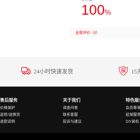
100
%
全部评价
（0）
24小时快速发货
1
售后服务
关于我们
特色服
价格保护
调查问卷
会员尊
返修/退换货
联系客服
延保服
退款说明
投诉与建议
DIY装机