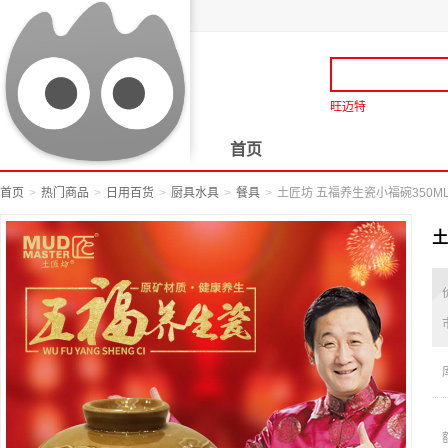
旺迈特
首页
首页
热门商品
日用百货
厨具水具
餐具
土匠坊 五福养生瓷小福碗350MLJX
土