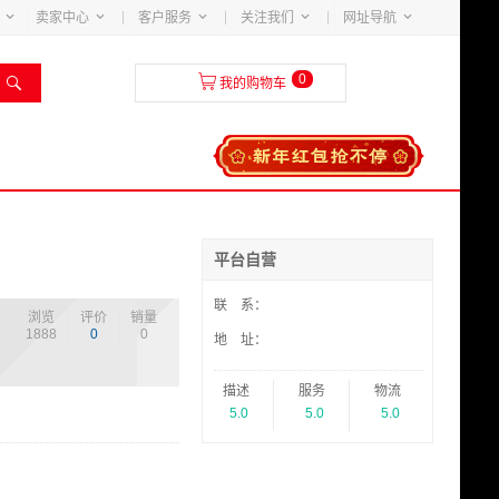





卖家中心
客户服务
关注我们
网址导航
0


我的购物车
平台自营
联 系：
浏览
评价
销量
1888
0
0
地 址：
描述
服务
物流
5.0
5.0
5.0