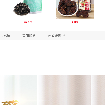
姚朵朵无根木耳 南北菌菇
爱步罐装草莓干500克
¥
47.9
¥
119
干货 东北黑木耳无根肉厚
木耳 150g/袋
格与包装
售后服务
商品评价（0）