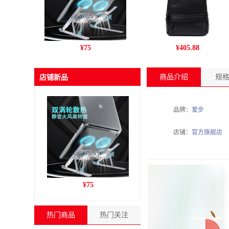
跨境新款C9pro笔记本电脑
丹爵(DANJUE)新款男包 商
¥
75
¥
405.88
支架铝合金折叠风冷散热增
务休闲头层牛皮男士双肩包
高收纳支架
旅行户外背包 D195-1
商品介绍
规
店铺新品
品牌：
爱步
店铺：
官方旗舰店
跨境新款C9pro笔记本电脑
¥
75
支架铝合金折叠风冷散热增
高收纳支架
热门商品
热门关注