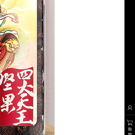


购
物