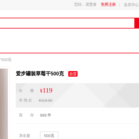
您好，请登录
免费注册
会员中心
500克
爱步罐装草莓干500克
自营
119
¥
价 格
市 场 价
¥
119.00
库 存
999
件
净含量
500克