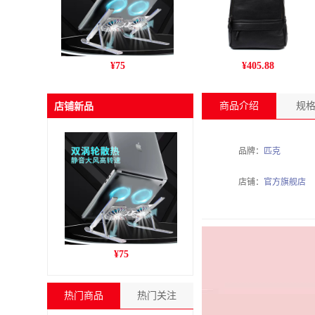
跨境新款C9pro笔记本电脑
丹爵(DANJUE)新款男包 商
¥
75
¥
405.88
支架铝合金折叠风冷散热增
务休闲头层牛皮男士双肩包
高收纳支架
旅行户外背包 D195-1
商品介绍
规
店铺新品
品牌：
匹克
店铺：
官方旗舰店
跨境新款C9pro笔记本电脑
¥
75
支架铝合金折叠风冷散热增
高收纳支架
热门商品
热门关注