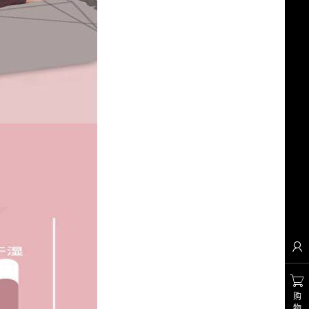


购
物