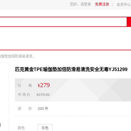
您好，请登录
免费注册
会员中心
伽垫加倍防滑易清洗...
匹克黄金TPE瑜伽垫加倍防滑易清洗安全无毒YJ51299
279
¥
价 格
市 场 价
¥
279.00
库 存
200
件
颜色
灰色