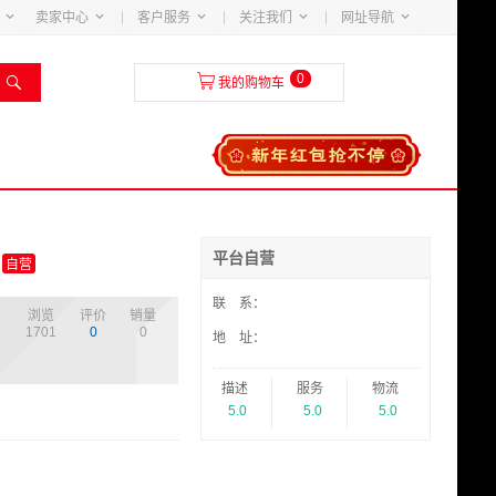





卖家中心
客户服务
关注我们
网址导航
0


我的购物车
平台自营
自营
联 系：
浏览
评价
销量
1701
0
0
地 址：
描述
服务
物流
5.0
5.0
5.0