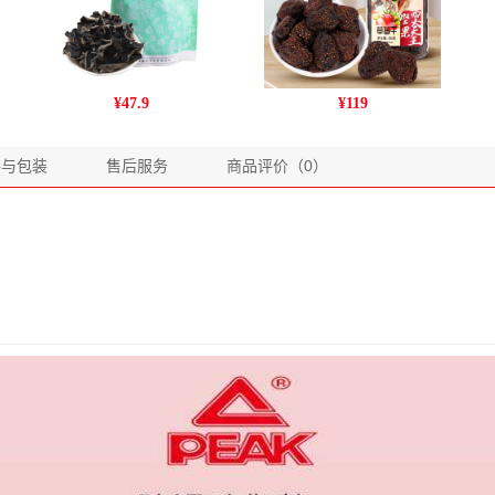
姚朵朵无根木耳 南北菌菇
爱步罐装草莓干500克
¥
47.9
¥
119
干货 东北黑木耳无根肉厚
木耳 150g/袋
格与包装
售后服务
商品评价（0）