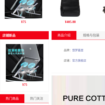
跨境新款C9pro笔记本电脑
丹爵(DANJUE)新款男包 商
姚
¥
75
¥
405.88
支架铝合金折叠风冷散热增
务休闲头层牛皮男士双肩包
干
高收纳支架
旅行户外背包 D195-1
商品介绍
规格与包装
店铺新品
品牌：
悠梦嘉居
店铺：
官方旗舰店
跨境新款C9pro笔记本电脑
¥
75
支架铝合金折叠风冷散热增
高收纳支架
热门商品
热门关注