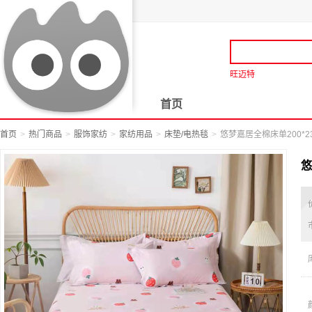
旺迈特
首页
首页
热门商品
服饰家纺
家纺用品
床垫/电热毯
悠梦嘉居全棉床单200*230
悠