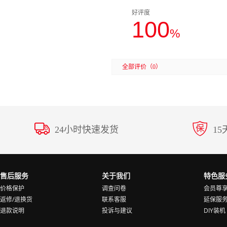
好评度
100
%
全部评价
（0）
24小时快速发货
1
售后服务
关于我们
特色服
价格保护
调查问卷
会员尊
返修/退换货
联系客服
延保服
退款说明
投诉与建议
DIY装机