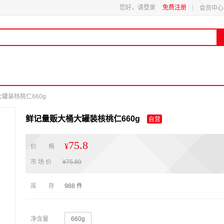
您好，请登录
免费注册
会员中心
罐装核桃仁660g
鲜记量贩大桶大罐装核桃仁660g
自营
75.8
¥
价 格
市 场 价
¥
75.80
库 存
988
件
净含量
660g