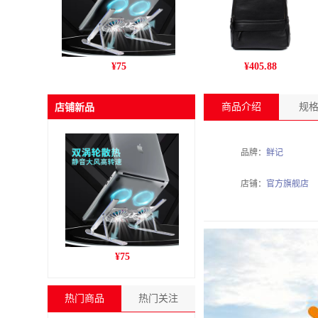
跨境新款C9pro笔记本电脑
丹爵(DANJUE)新款男包 商
¥
75
¥
405.88
支架铝合金折叠风冷散热增
务休闲头层牛皮男士双肩包
高收纳支架
旅行户外背包 D195-1
商品介绍
规
店铺新品
品牌：
鲜记
店铺：
官方旗舰店
跨境新款C9pro笔记本电脑
¥
75
支架铝合金折叠风冷散热增
高收纳支架
热门商品
热门关注