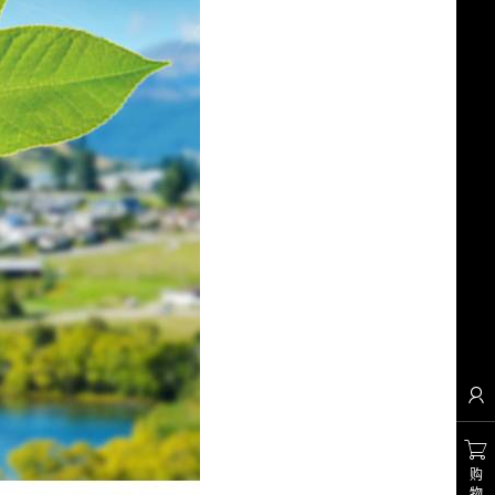


购
物