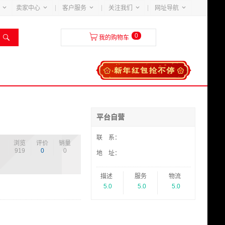





卖家中心
客户服务
关注我们
网址导航
0


我的购物车
平台自营
联 系：
浏览
评价
销量
919
0
0
地 址：
描述
服务
物流
5.0
5.0
5.0