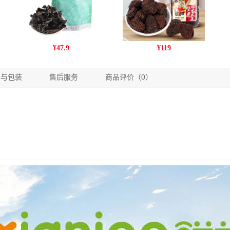
姚朵朵无根木耳 南北菌菇
爱步罐装草莓干500克
¥
47.9
¥
119
干货 东北黑木耳无根肉厚
木耳 150g/袋
格与包装
售后服务
商品评价（0）