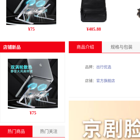
跨境新款C9pro笔记本电脑
丹爵(DANJUE)新款男包 商
姚
¥
75
¥
405.88
支架铝合金折叠风冷散热增
务休闲头层牛皮男士双肩包
干
高收纳支架
旅行户外背包 D195-1
商品介绍
规格与包装
店铺新品
品牌：
出行优选
店铺：
官方旗舰店
跨境新款C9pro笔记本电脑
¥
75
支架铝合金折叠风冷散热增
高收纳支架
热门商品
热门关注