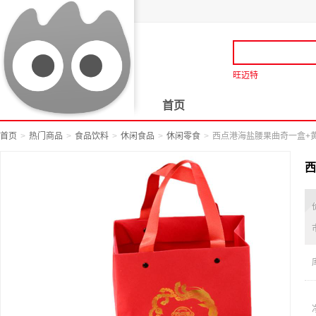
旺迈特
首页
首页
热门商品
食品饮料
休闲食品
休闲零食
西点港海盐腰果曲奇一盒+黄油
西