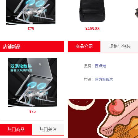
跨境新款C9pro笔记本电脑
丹爵(DANJUE)新款男包 商
姚
¥
75
¥
405.88
支架铝合金折叠风冷散热增
务休闲头层牛皮男士双肩包
干
高收纳支架
旅行户外背包 D195-1
商品介绍
规格与包装
店铺新品
品牌：
西点港
店铺：
官方旗舰店
跨境新款C9pro笔记本电脑
¥
75
支架铝合金折叠风冷散热增
高收纳支架
热门商品
热门关注