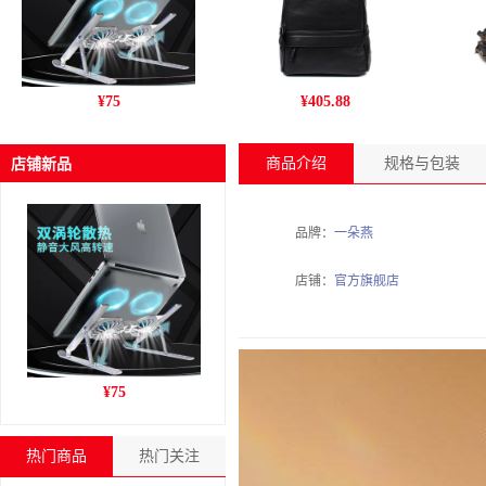
跨境新款C9pro笔记本电脑
丹爵(DANJUE)新款男包 商
姚
¥
75
¥
405.88
支架铝合金折叠风冷散热增
务休闲头层牛皮男士双肩包
干
高收纳支架
旅行户外背包 D195-1
商品介绍
规格与包装
店铺新品
品牌：
一朵燕
店铺：
官方旗舰店
跨境新款C9pro笔记本电脑
¥
75
支架铝合金折叠风冷散热增
高收纳支架
热门商品
热门关注