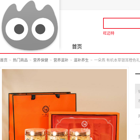
旺迈特
首页
首页
热门商品
营养保健
营养滋补
滋补养生
一朵燕 有机本草银耳橙色礼盒 2
一