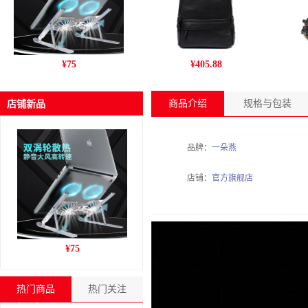
跨境新款C9pro笔记本电脑
丹爵(DANJUE)新款男包 商
姚
¥
75
¥
405.88
支架铝合金折叠风冷散热增
务休闲头层牛皮男士双肩包
干
高收纳支架
旅行户外背包 D195-1
商品介绍
规格与包装
店铺新品
品牌：
一朵燕
店铺：
官方旗舰店
跨境新款C9pro笔记本电脑
¥
75
支架铝合金折叠风冷散热增
高收纳支架
热门商品
热门关注