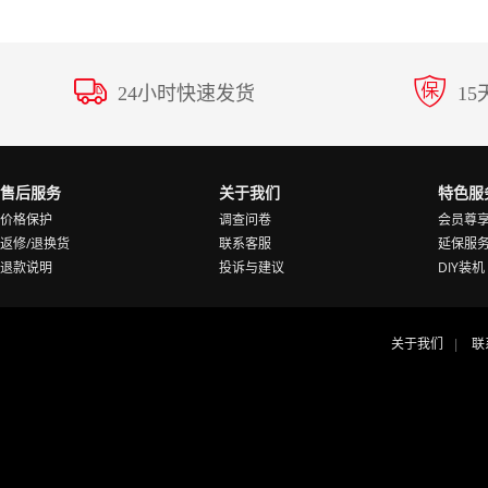
24小时快速发货
1
售后服务
关于我们
特色服
价格保护
调查问卷
会员尊
返修/退换货
联系客服
延保服
退款说明
投诉与建议
DIY装机
关于我们
联
|