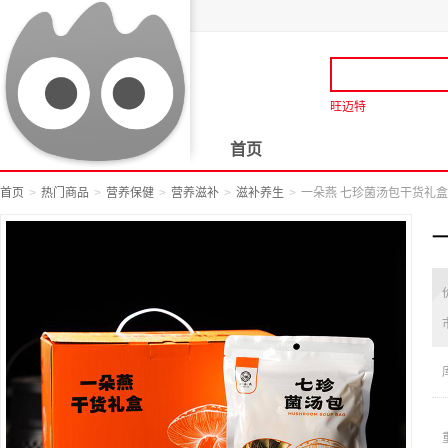
旺迈特
首页
首页
热门商品
营养保健
营养滋补
滋补养生
一朵燕 七珍菌汤包干货礼盒 
一