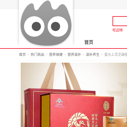
旺迈特
首页
首页
热门商品
营养保健
营养滋补
滋补养生
雷允上灵芝破壁