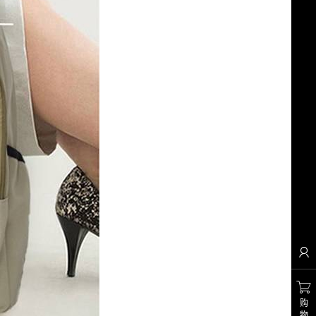


购
物