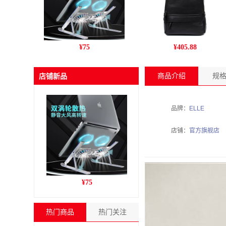
跨境新款C9pro笔记本电脑
丹爵(DANJUE)新款男包 商
¥
75
¥
405.88
支架铝合金折叠风冷散热增
务休闲头层牛皮男士双肩包
高收纳支架
旅行户外背包 D195-1
商品介绍
规
店铺新品
品牌：
ELLE
店铺：
官方旗舰店
跨境新款C9pro笔记本电脑
¥
75
支架铝合金折叠风冷散热增
高收纳支架
热门商品
热门关注