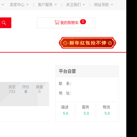





卖家中心
客户服务
关注我们
网址导航
0


我的购物车
平台自营
联 系：
浏览
评价
销量
733
0
0
地 址：
描述
服务
物流
5.0
5.0
5.0