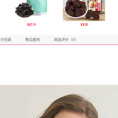
姚朵朵无根木耳 南北菌菇
爱步罐装草莓干500克
¥
47.9
¥
119
干货 东北黑木耳无根肉厚
木耳 150g/袋
格与包装
售后服务
商品评价（0）