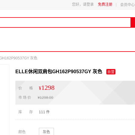
您好，请登录
免费注册
会员中心
H162P90537GY 灰色
ELLE休闲双肩包GH162P90537GY 灰色
自营
1298
¥
价 格
市 场 价
¥
1298.00
库 存
111
件
颜色
灰色