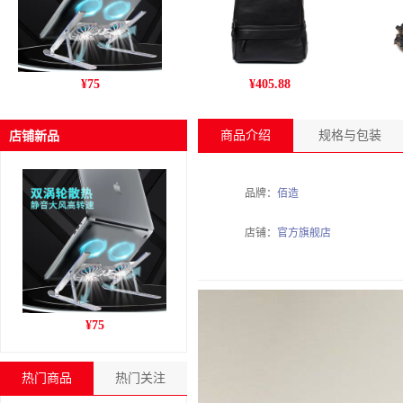
跨境新款C9pro笔记本电脑
丹爵(DANJUE)新款男包 商
姚
¥
75
¥
405.88
支架铝合金折叠风冷散热增
务休闲头层牛皮男士双肩包
干
高收纳支架
旅行户外背包 D195-1
商品介绍
规格与包装
店铺新品
品牌：
佰造
店铺：
官方旗舰店
跨境新款C9pro笔记本电脑
¥
75
支架铝合金折叠风冷散热增
高收纳支架
热门商品
热门关注